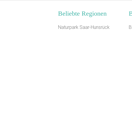
Beliebte Regionen
B
Naturpark Saar-Hunsrück
B
Nationalpark Eifel
G
Nordseeküste Schleswig-
B
Holstein
R
Mecklenburg-Schwerin
J
Bayerische Alpen
S
Lausitz
F
Schwaben
F
Oberpfalz
F
Eifel
K
Mittelhessen