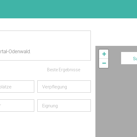
rtal-Odenwald.
+
S
−
Beste Ergebnisse
plätze
Verpflegung
r
Eignung