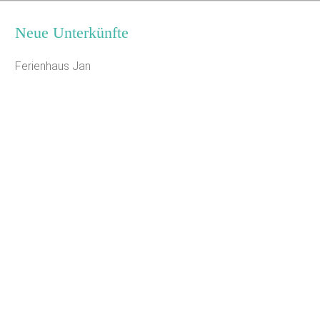
Neue Unterkünfte
Ferienhaus Jan
Jugendhaus Waldmühle
Leaflet
Seminarhaus Zebra Kagel
Freizeithaus Peter Peters
Waldhotel Wasserfall (WW)
Gästehaus Maria Rast