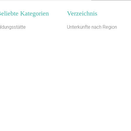
eliebte Kategorien
Verzeichnis
ildungsstätte
Unterkünfte nach Region
ästehaus
Unterkünfte nach Bundesland
auernhof
Unterkünfte nach Kategorie
eiterhof
Unterkünfte nach Stadt A-Z
ugendgästehaus
Unterkünfte nach Name A-Z
elbstversorgerhaus
Unterkünfte im Ausland
eriendorf
erienzentrum (Gewerbl.)
erienhaus 10 Personen
loster