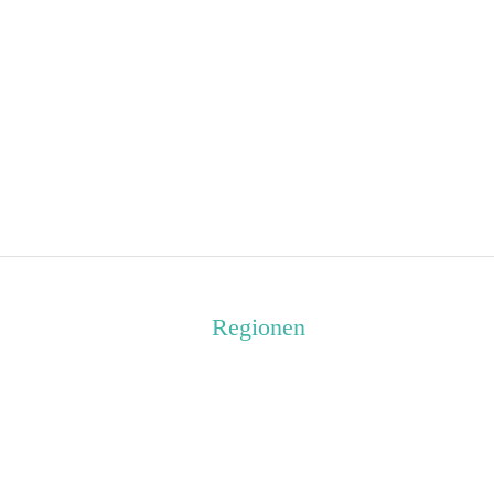
Regionen
Harz
(1)
Nordthüringen
(1)
Rhön
(2)