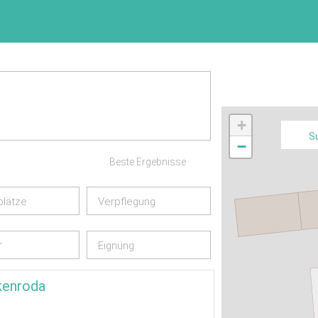
+
S
−
Beste Ergebnisse
plätze
Verpflegung
r
Eignung
kenroda