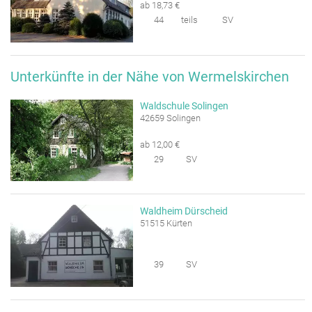
ab 18,73 €
44
teils
SV
Unterkünfte in der Nähe von Wermelskirchen
Waldschule Solingen
42659 Solingen
ab 12,00 €
29
SV
Waldheim Dürscheid
51515 Kürten
39
SV