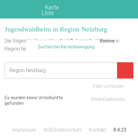
Karte
Liste
Jugendwaldheim in Region Neürburg
Die folgende Übersicht enthält
0
Jugendwaldheime
in
Suchen bei Kartenbewegung
Region Neürburg.
Filter vorhanden
Es wurden keine Unterkünfte
Beste Ergebnisse
gefunden
Impressum
AGB/Datenschutz
Kontakt
8.4.23