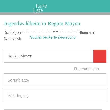
Karte
Liste
Jugendwaldheim in Region Mayen
Die folgende Übersicht enthält
0
Jugendwaldheime
in
Suchen bei Kartenbewegung
Region Mayen.
Filter vorhanden
Schlafplätze
Verpflegung