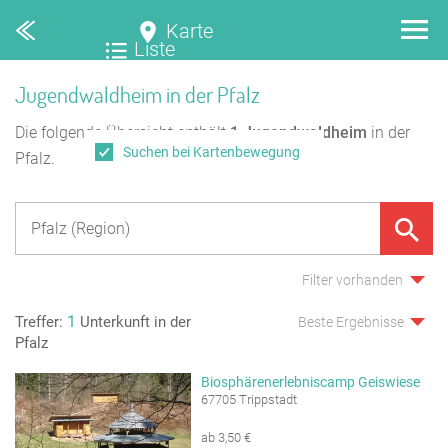
Karte
Liste
Jugendwaldheim in der Pfalz
Die folgende Übersicht enthält
1
Jugendwaldheim
in der
Suchen bei Kartenbewegung
Pfalz.
Filter vorhanden
1
Treffer:
Unterkunft in der
Beste Ergebnisse
Pfalz
Biosphärenerlebniscamp Geiswiese
67705 Trippstadt
ab 3,50 €