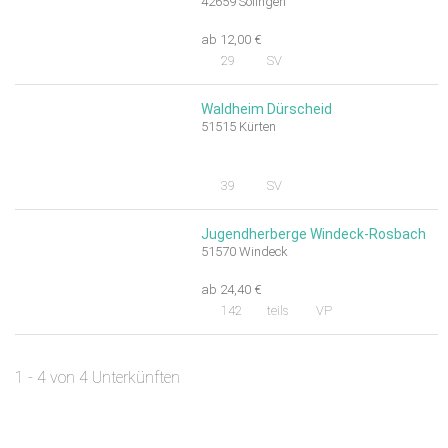
42659 Solingen
ab 12,00 €
29
SV
Waldheim Dürscheid
51515 Kürten
39
SV
Jugendherberge Windeck-Rosbach
51570 Windeck
ab 24,40 €
142
teils
VP
1 - 4 von 4 Unterkünften