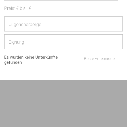
Preis:
€ bis
€
Jugendherberge
Eignung
Es wurden keine Unterkünfte
Beste Ergebnisse
gefunden
Impressum
AGB/Datenschutz
Kontakt
8.4.23