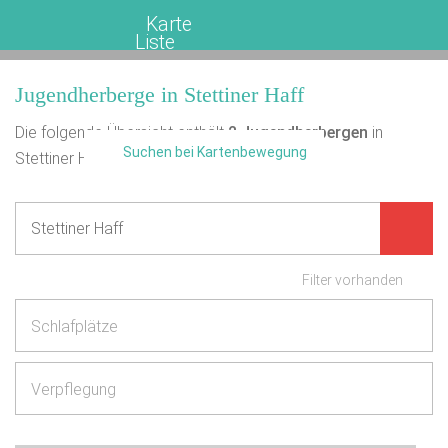
Karte
Liste
Jugendherberge in Stettiner Haff
Die folgende Übersicht enthält
2
Jugendherbergen
in
Suchen bei Kartenbewegung
Stettiner Haff.
Filter vorhanden
Schlafplätze
Verpflegung