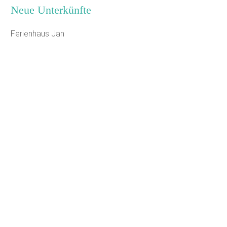
Neue Unterkünfte
Ferienhaus Jan
Jugendhaus Waldmühle
Leaflet
Seminarhaus Zebra Kagel
Freizeithaus Peter Peters
Waldhotel Wasserfall (WW)
Gästehaus Maria Rast