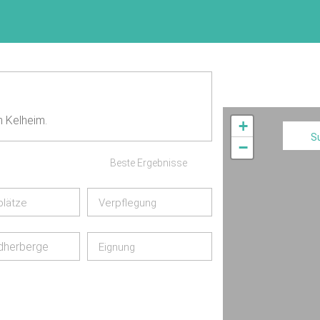
n Kelheim.
+
S
−
Beste Ergebnisse
plätze
Verpflegung
dherberge
Eignung