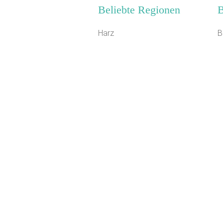
Beliebte Regionen
B
Harz
B
Schwarzwald
K
Monschauer Land
R
Deutsche Alpenstraße
F
Schwaben
S
Oberpfalz
C
Ostsee Schleswig-Holstein
S
Mittelfranken
S
Kieler Bucht
F
Südlicher Schwarzwald
G