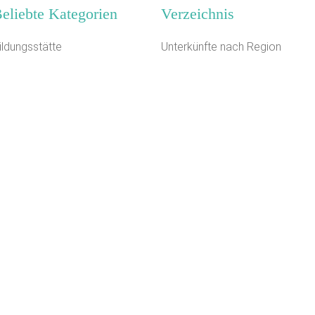
eliebte Kategorien
Verzeichnis
ildungsstätte
Unterkünfte nach Region
loster
Unterkünfte nach Bundesland
eiterhof
Unterkünfte nach Kategorie
erienhaus 10 Personen
Unterkünfte nach Stadt A-Z
elbstversorgerhaus
Unterkünfte nach Name A-Z
ampingplatz (Bungalow)
Unterkünfte im Ausland
chiffe / Seltenes
egel- Surf u. Sportschule
reizeitheim / Ferienheim
ästehaus
Kontakt
AGB/Datenschutz
Impressum
8.4.23