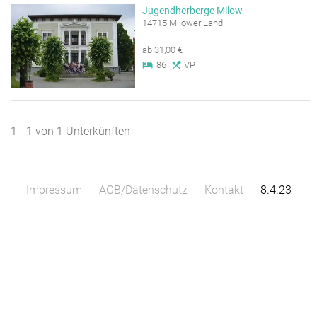
Jugendherberge Milow
14715 Milower Land
ab 31,00 €
86
VP
1 - 1 von 1 Unterkünften
Impressum
AGB/Datenschutz
Kontakt
8.4.23
Leaflet