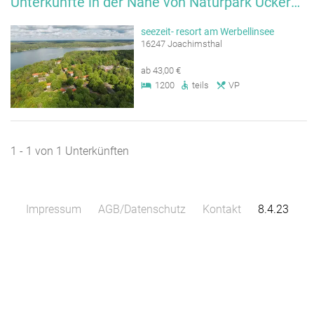
Unterkünfte in der Nähe von Naturpark Uckermärkische Seen
seezeit- resort am Werbellinsee
16247 Joachimsthal
ab 43,00 €
1200
teils
VP
1 - 1 von 1 Unterkünften
Impressum
AGB/Datenschutz
Kontakt
8.4.23
Leaflet