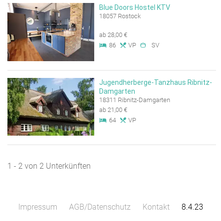
Blue Doors Hostel KTV
18057 Rostock
ab 28,00 €
86
VP
SV
Jugendherberge-Tanzhaus Ribnitz-
Damgarten
18311 Ribnitz-Damgarten
ab 21,00 €
64
VP
1 - 2 von 2 Unterkünften
Impressum
AGB/Datenschutz
Kontakt
8.4.23