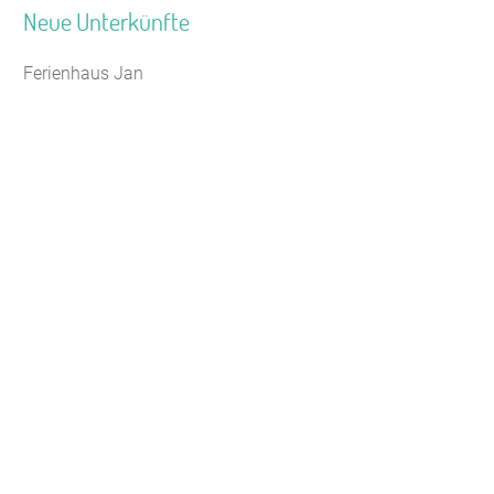
Neue Unterkünfte
Ferienhaus Jan
Seminarhaus Zebra Kagel
Leaflet
Jugendhaus Waldmühle
Freizeithaus Peter Peters
Waldhotel Wasserfall (WW)
Gästehaus Maria Rast