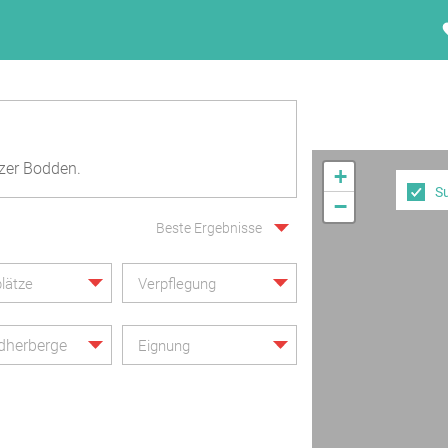
zer Bodden.
+
S
−
Beste Ergebnisse
lätze
Verpflegung
dherberge
Eignung