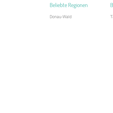
Beliebte Regionen
B
Donau-Wald
T
Niederbayern
H
Pommersche Bucht
F
Sauerland
Z
Neckartal
J
Kieler Bucht
J
Mittelhessen
S
Norddeutschland
J
Pfälzerwald
C
Mecklenburg-Schwerin
F