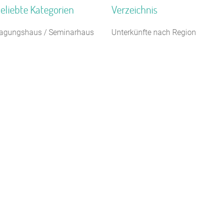
eliebte Kategorien
Verzeichnis
agungshaus / Seminarhaus
Unterkünfte nach Region
euhotel
Unterkünfte nach Bundesland
erienhaus 10 Personen
Unterkünfte nach Kategorie
eltplatz / Zeltlager
Unterkünfte nach Stadt A-Z
ugendherberge
Unterkünfte nach Name A-Z
ugendgästehaus
Unterkünfte im Ausland
elbstversorgerhaus
ugendbildungsstätte
ampingplatz (Bungalow)
erienzentrum (Gewerbl.)
Kontakt
AGB/Datenschutz
Impressum
8.4.23