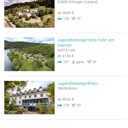
34508 Willingen (Upland)
ab 36,60 €
132
VP
Jugendherberge Hohe Fahrt am
Edersee
34516 Vöhl
ab 41,60 €
231
ganz
VP
Jugendherberge Brilon
59929 Brilon
ab 36,60 €
176
VP