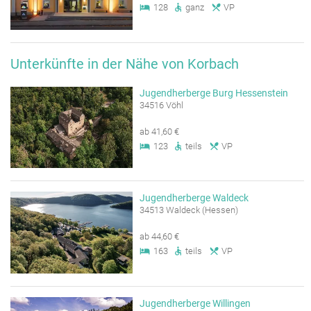
128
ganz
VP
Unterkünfte in der Nähe von Korbach
Jugendherberge Burg Hessenstein
34516 Vöhl
ab 41,60 €
123
teils
VP
Jugendherberge Waldeck
34513 Waldeck (Hessen)
ab 44,60 €
163
teils
VP
Jugendherberge Willingen