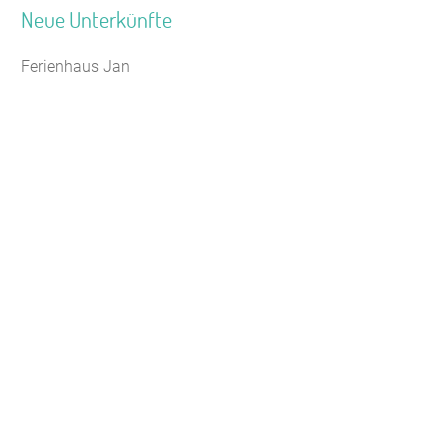
Neue Unterkünfte
Ferienhaus Jan
Seminarhaus Zebra Kagel
Leaflet
Jugendhaus Waldmühle
Freizeithaus Peter Peters
Waldhotel Wasserfall (WW)
Gästehaus Maria Rast