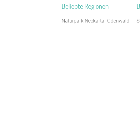
Beliebte Regionen
B
Naturpark Neckartal-Odenwald
S
Rhein
N
Thüringer Kernland
F
Nordseeinseln
H
Ostwestfalen-Lippe
F
Mecklenburgische Seenplatte
F
Pfälzerwald
T
Naturpark Bergisches Land
B
Ostdeutschland
W
Ostsee
J