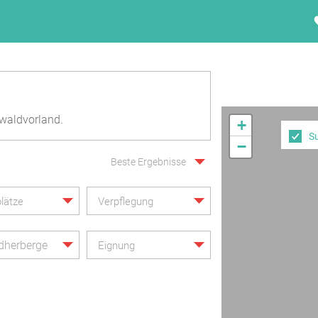
waldvorland.
+
S
−
Beste Ergebnisse
lätze
Verpflegung
dherberge
Eignung