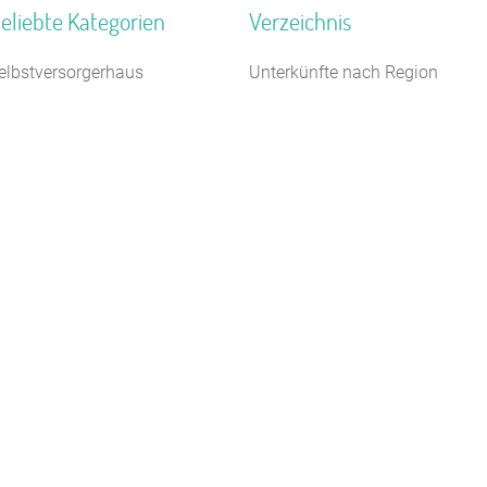
eliebte Kategorien
Verzeichnis
elbstversorgerhaus
Unterkünfte nach Region
aturfreundehaus
Unterkünfte nach Bundesland
erienhaus 10 Personen
Unterkünfte nach Kategorie
euhotel
Unterkünfte nach Stadt A-Z
erienzentrum (Gewerbl.)
Unterkünfte nach Name A-Z
eriendorf
Unterkünfte im Ausland
agungshaus / Seminarhaus
auernhof
anderheim
ugendbildungsstätte
Kontakt
AGB/Datenschutz
Impressum
8.4.23