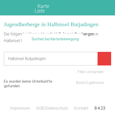
Karte
Liste
Jugendherberge in Halbinsel Butjadingen
Die folgende Übersicht enthält
2
Jugendherbergen
in
Suchen bei Kartenbewegung
Halbinsel Butjadingen.
Filter vorhanden
Es wurden keine Unterkünfte
Beste Ergebnisse
gefunden
Impressum
AGB/Datenschutz
Kontakt
8.4.23