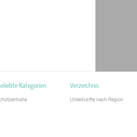
eliebte Kategorien
Verzeichnis
chützenhalle
Unterkünfte nach Region
chullandheim
Unterkünfte nach Bundesland
3 km
egel- Surf u. Sportschule
Unterkünfte nach Kategorie
ugendwaldheim
Unterkünfte nach Stadt A-Z
eiterhof
Unterkünfte nach Name A-Z