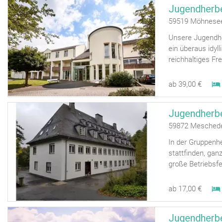
Jugendherb
59519 Möhnese
Unsere Jugendher
ein überaus idyl
reichhaltiges Frei
ab 39,00 €
Jugendherb
59872 Mesched
In der Gruppenh
stattfinden, gan
große Betriebsfe
ab 17,00 €
Jugendherb