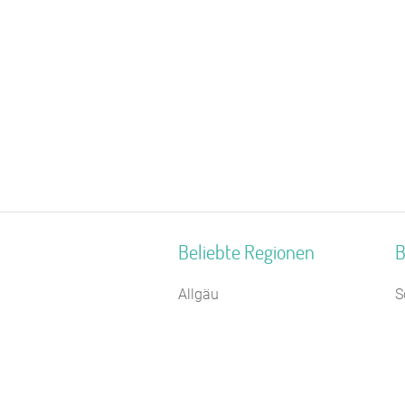
Beliebte Regionen
B
Allgäu
S
Deutsche Nordseeküste
S
Ostseeinseln
S
Schwaben
J
Bayerisch Schwaben
R