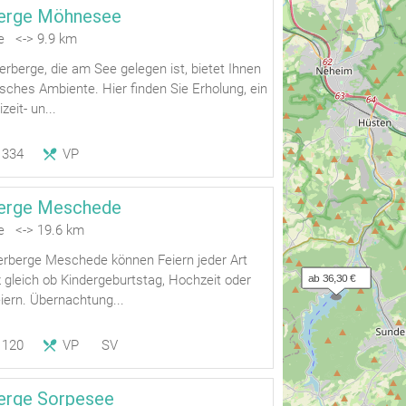
erge Möhnesee
e <-> 9.9 km
berge, die am See gelegen ist, bietet Ihnen
lisches Ambiente. Hier finden Sie Erholung, ein
zeit- un...
334
VP
erge Meschede
e <-> 19.6 km
erberge Meschede können Feiern jeder Art
z gleich ob Kindergeburtstag, Hochzeit oder
ab 36,30 €
iern. Übernachtung...
120
VP
SV
erge Sorpesee