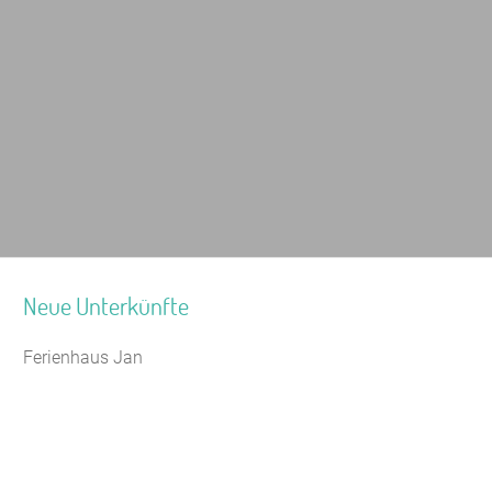
Neue Unterkünfte
Ferienhaus Jan
Seminarhaus Zebra Kagel
Leaflet
|
Map data ©
OpenStreetMap
Jugendhaus Waldmühle
Freizeithaus Peter Peters
Waldhotel Wasserfall (WW)