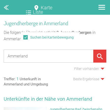
Karte
Liste
Jugendherberge in Ammerland
Die folgende Übersicht enthält
2
Jugendherbergen
in
Suchen bei Kartenbewegung
Ammerland.
Filter vorhanden
1
Treffer:
Unterkunft in
Beste Ergebnisse
Ammerland und Umgebung
Unterkünfte in der Nähe von Ammerland
Jugendherberge Bad Zwischenahn