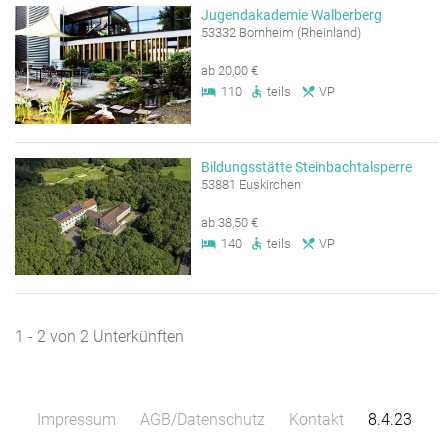
Jugendakademie Walberberg
53332 Bornheim (Rheinland)
ab 20,00 €
110
teils
VP
Bildungsstätte Steinbachtalsperre
53881 Euskirchen
ab 38,50 €
140
teils
VP
1 - 2 von 2 Unterkünften
Impressum
AGB/Datenschutz
Kontakt
8.4.23