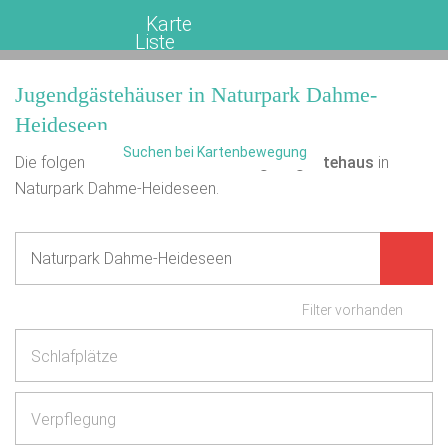
Karte
Liste
Jugendgästehäuser in Naturpark Dahme-
Heideseen
Suchen bei Kartenbewegung
Die folgende Übersicht enthält
1
Jugendgästehaus
in
Naturpark Dahme-Heideseen.
Filter vorhanden
Schlafplätze
Verpflegung