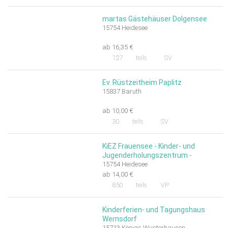
martas Gästehäuser Dolgensee
15754 Heidesee
ab 16,35 €
127
teils
SV
Ev. Rüstzeitheim Paplitz
15837 Baruth
ab 10,00 €
30
teils
SV
KiEZ Frauensee - Kinder- und
Jugenderholungszentrum -
15754 Heidesee
ab 14,00 €
850
teils
VP
Kinderferien- und Tagungshaus
Wernsdorf
15713 Königs Wusterhausen