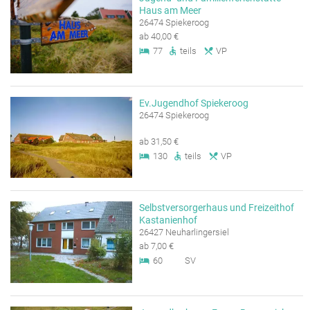
Haus am Meer
26474 Spiekeroog
ab 40,00 €
77
teils
VP
Ev.Jugendhof Spiekeroog
26474 Spiekeroog
ab 31,50 €
130
teils
VP
Selbstversorgerhaus und Freizeithof
Kastanienhof
26427 Neuharlingersiel
ab 7,00 €
60
SV