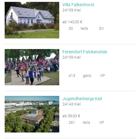
Villa Falkenhorst
24159 Kiel
ab 140,00 €
30
teils
SV
Feriendorf Falckenstein
24159 Kiel
413
ganz
VP
Jugendherberge Kiel
24143 Kiel
ab 39,00 €
261
teils
VP