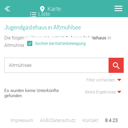
Karte
Liste
Jugendgästehaus in Altmühlsee
Die folgende Übersicht enthält
1
Jugendgästehaus
in
Suchen bei Kartenbewegung
Altmühlsee.
Filter vorhanden
Es wurden keine Unterkünfte
Beste Ergebnisse
gefunden
Impressum
AGB/Datenschutz
Kontakt
8.4.23