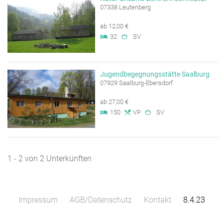
07338 Leutenberg
ab 12,00 €
32
SV
Jugendbegegnungsstätte Saalburg
07929 Saalburg-Ebersdorf
ab 27,00 €
150
VP
SV
1 - 2 von 2 Unterkünften
Impressum
AGB/Datenschutz
Kontakt
8.4.23