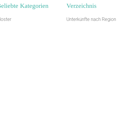
eliebte Kategorien
Verzeichnis
loster
Unterkünfte nach Region
aturfreundehaus
Unterkünfte nach Bundesland
eiterhof
Unterkünfte nach Kategorie
reizeitheim / Ferienheim
Unterkünfte nach Stadt A-Z
ugendherberge
Unterkünfte nach Name A-Z
ugendwaldheim
Unterkünfte im Ausland
erienhaus 10 Personen
agungshaus / Seminarhaus
erienzentrum (Gewerbl.)
amilienferienstätte
Kontakt
AGB/Datenschutz
Impressum
8.4.23