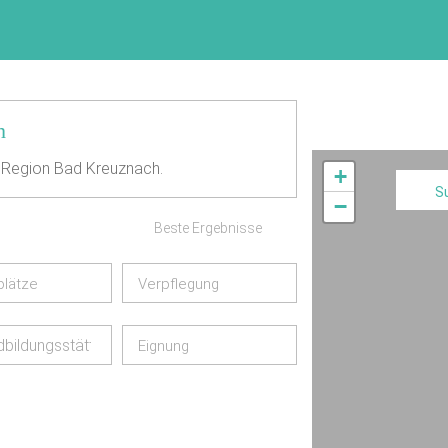
h
 Region Bad Kreuznach.
+
S
−
Beste Ergebnisse
plätze
Verpflegung
bildungsstätte
Eignung