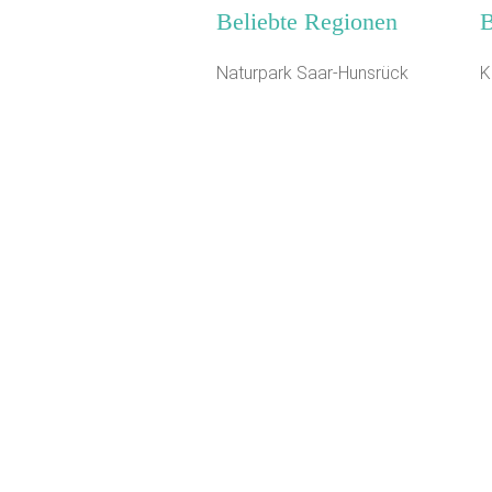
Beliebte Regionen
B
Naturpark Saar-Hunsrück
K
Oberbayern
N
Niederbayern
R
Mittelhessen
F
Harz
J
Allgäuer Alpen
J
Havelland
F
Schwaben
T
Franken
F
Naturpark Neckartal-Odenwald
F