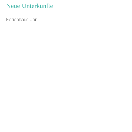
Neue Unterkünfte
Ferienhaus Jan
Jugendhaus Waldmühle
Leaflet
Seminarhaus Zebra Kagel
Freizeithaus Peter Peters
Waldhotel Wasserfall (WW)
Gästehaus Maria Rast