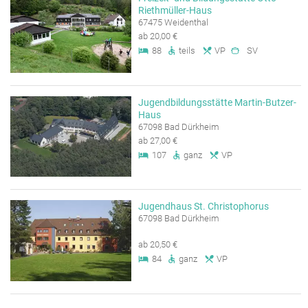
Riethmüller-Haus
67475 Weidenthal
ab 20,00 €
88
teils
VP
SV
Jugendbildungsstätte Martin-Butzer-
Haus
67098 Bad Dürkheim
ab 27,00 €
107
ganz
VP
Jugendhaus St. Christophorus
67098 Bad Dürkheim
ab 20,50 €
84
ganz
VP