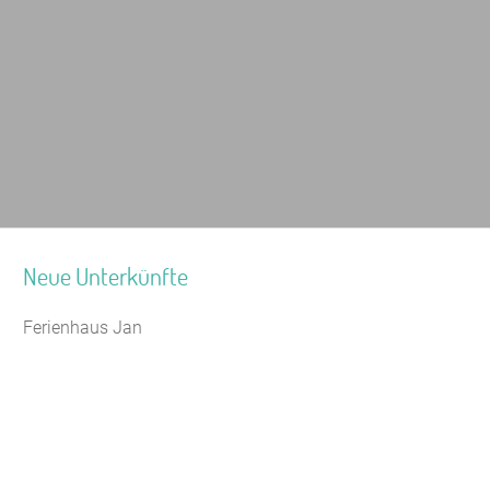
Neue Unterkünfte
Ferienhaus Jan
Jugendhaus Waldmühle
Leaflet
|
Map data ©
OpenStreetMap
Seminarhaus Zebra Kagel
Freizeithaus Peter Peters
Waldhotel Wasserfall (WW)
Gästehaus Maria Rast