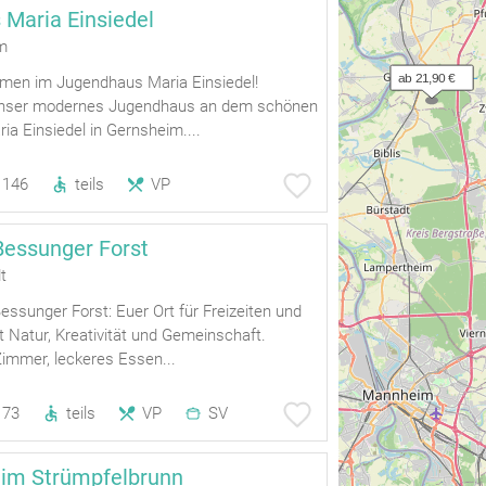
Maria Einsiedel
m
ab 21,90 €
mmen im Jugendhaus Maria Einsiedel!
unser modernes Jugendhaus an dem schönen
ria Einsiedel in Gernsheim....
146
teils
VP
essunger Forst
t
ssunger Forst: Euer Ort für Freizeiten und
t Natur, Kreativität und Gemeinschaft.
immer, leckeres Essen...
73
teils
VP
SV
eim Strümpfelbrunn