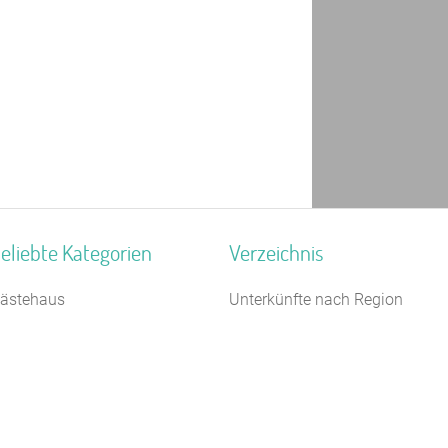
eliebte Kategorien
Verzeichnis
ästehaus
Unterkünfte nach Region
reizeitheim / Ferienheim
Unterkünfte nach Bundesland
5 km
ildungsstätte
Unterkünfte nach Kategorie
ampingplatz (Bungalow)
Unterkünfte nach Stadt A-Z
elbstversorgerhaus
Unterkünfte nach Name A-Z
agungshaus / Seminarhaus
Unterkünfte im Ausland