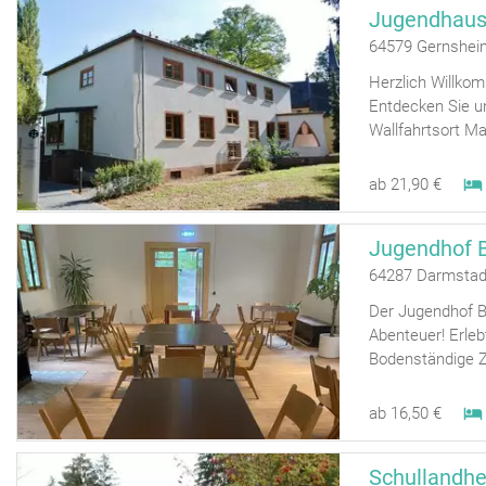
Jugendhaus 
64579 Gernshei
Herzlich Willko
Entdecken Sie 
Wallfahrtsort Ma
ab 21,90 €
Jugendhof B
64287 Darmstad
Der Jugendhof Be
Abenteuer! Erleb
Bodenständige Z
ab 16,50 €
Schullandh