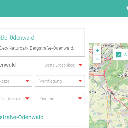
raße-Odenwald
Geo-Naturpark Bergstraße-Odenwald.
+
S
−
denwald
Beste Ergebnisse
lätze
Verpflegung
bildungsstätte
Eignung
gstraße-Odenwald