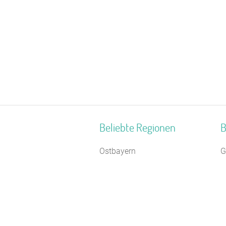
Beliebte Regionen
B
Ostbayern
G
Weser-Ems
F
Unterfranken
B
Mittelfranken
C
Ostseeinseln
S
Bayerisch Schwaben
T