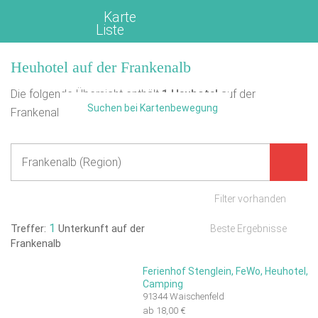
Karte
Liste
Heuhotel auf der Frankenalb
Die folgende Übersicht enthält
1
Heuhotel
auf der
Suchen bei Kartenbewegung
Frankenalb.
Filter vorhanden
1
Treffer:
Unterkunft auf der
Beste Ergebnisse
Frankenalb
Ferienhof Stenglein, FeWo, Heuhotel,
Camping
91344 Waischenfeld
ab 18,00 €