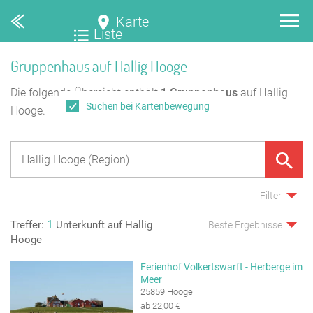
Karte
Liste
Gruppenhaus auf Hallig Hooge
Die folgende Übersicht enthält
1
Gruppenhaus
auf Hallig
Suchen bei Kartenbewegung
Hooge.
Filter
1
Treffer:
Unterkunft auf Hallig
Beste Ergebnisse
Hooge
Ferienhof Volkertswarft - Herberge im
Meer
25859 Hooge
ab 22,00 €