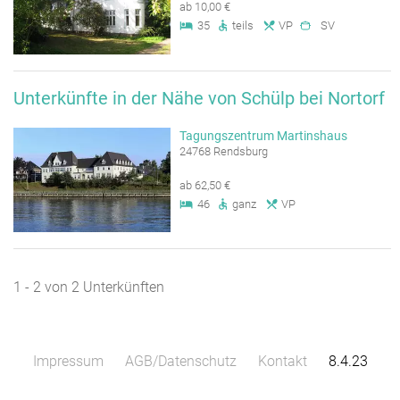
ab 10,00 €
35
teils
VP
SV
Unterkünfte in der Nähe von Schülp bei Nortorf
Tagungszentrum Martinshaus
24768 Rendsburg
ab 62,50 €
46
ganz
VP
1 - 2 von 2 Unterkünften
Impressum
AGB/Datenschutz
Kontakt
8.4.23