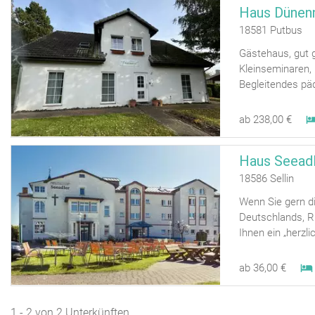
Haus Dünen
18581 Putbus
Gästehaus, gut g
Kleinseminaren, 
Begleitendes pä
ab 238,00 €
Haus Seeadl
18586 Sellin
Wenn Sie gern d
Deutschlands, R
Ihnen ein „herzli
ab 36,00 €
1 - 2 von 2 Unterkünften