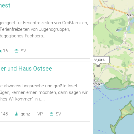
nest
eeignet für Ferienfreizeiten von Großfamilien,
Ferienfreizeiten von Jugendgruppen,
dagogisches Fachpers...
16
SV
> 238,00 €
er und Haus Ostsee
ie abwechslungsreiche und größte Insel
ügen, kennenlernen möchten, dann sagen wir
ches Willkommen“ in u...
145
ganz
VP
SV