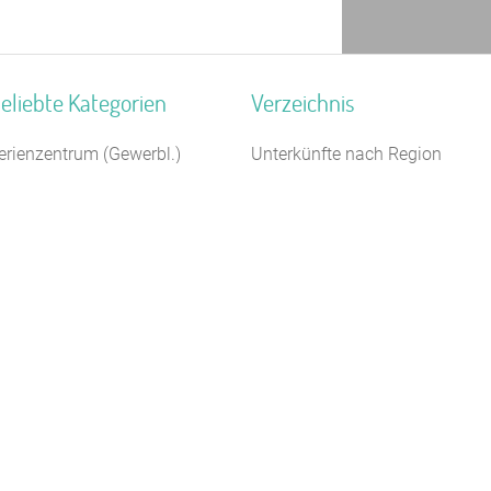
eliebte Kategorien
Verzeichnis
erienzentrum (Gewerbl.)
Unterkünfte nach Region
amilienferienstätte
Unterkünfte nach Bundesland
2 km
loster
Unterkünfte nach Kategorie
anderheim
Unterkünfte nach Stadt A-Z
erienhaus 10 Personen
Unterkünfte nach Name A-Z
euhotel
Unterkünfte im Ausland
elbstversorgerhaus
chullandheim
agungshaus / Seminarhaus
ugendbildungsstätte