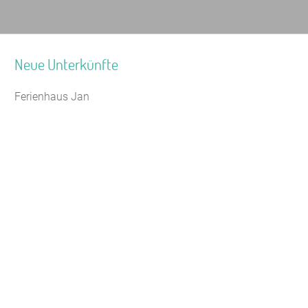
Neue Unterkünfte
Ferienhaus Jan
Seminarhaus Zebra Kagel
Leaflet
|
Map data ©
OpenStreetMap
Jugendhaus Waldmühle
Freizeithaus Peter Peters
Waldhotel Wasserfall (WW)
Gästehaus Maria Rast