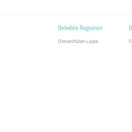
Beliebte Regionen
B
Ostwestfalen-Lippe
F
Nordseeküste Schleswig-
F
Holstein
K
Pommersche Bucht
W
Metropolregion Bremen-
F
Oldenburg
H
Südniedersachsen
S
Frankenalb
S
Nationalpark Eifel
T
Neckartal
J
Mittelhessen
Braunschweiger Land