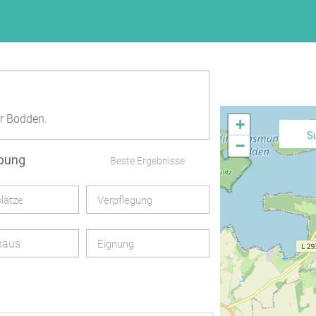
r Bodden.
+
S
−
ebung
Beste Ergebnisse
lätze
Verpflegung
haus
Eignung