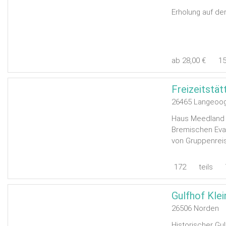
Erholung auf der
ab 28,00 €
1
26465 Langeoo
Haus Meedland i
Bremischen Evan
von Gruppenreis
172
teils
Gulfhof Kle
26506 Norden
Historischer Gu