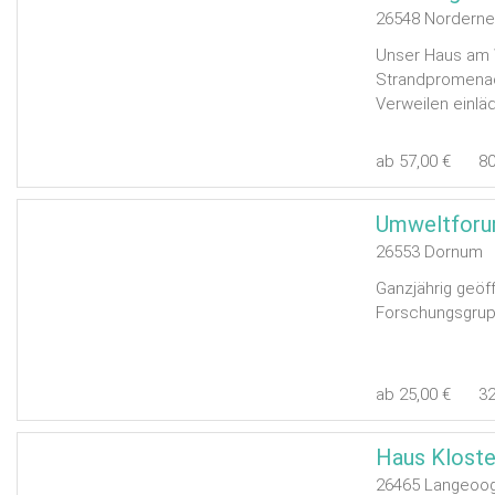
26548 Norderne
Unser Haus am W
Strandpromenad
Verweilen einläd
ab 57,00 €
8
26553 Dornum
Ganzjährig geöf
Forschungsgru
ab 25,00 €
3
Haus Klost
26465 Langeoo