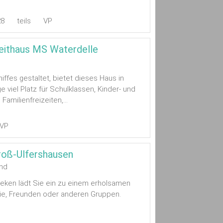
28
teils
VP
eithaus MS Waterdelle
hiffes gestaltet, bietet dieses Haus in
ge viel Platz für Schulklassen, Kinder- und
amilienfreizeiten,...
VP
roß-Ulfershausen
nd
ieken lädt Sie ein zu einem erholsamen
lie, Freunden oder anderen Gruppen.