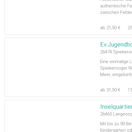
authentische Fe
zwischen Felder
ab 21,50 €
2
Ev.Jugendh
26474 Spiekero
Eine einmalige 
Spiekerooger Nor
Meer, eingebette
ab 31,50 €
1
26465 Langeoo
Mit bis zu 90 B
Kindergärten od