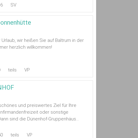
16
SV
Sonnenhütte
 Urlaub, wir heißen Sie auf Baltrum in der
mer herzlich willkommen!
0
teils
VP
NHOF
n
schönes und preiswertes Ziel für Ihre
onfirmandenfreizeit oder sonstige
ann sind die Dünenhof-Gruppenhäus...
50
teils
VP