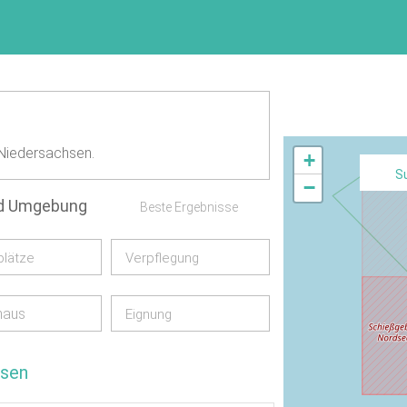
Niedersachsen.
+
S
−
nd Umgebung
Beste Ergebnisse
plätze
Verpflegung
haus
Eignung
hsen