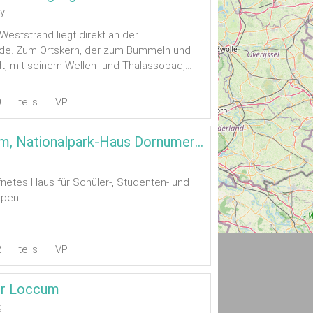
y
eststrand liegt direkt an der
e. Zum Ortskern, der zum Bummeln und
t, mit seinem Wellen- und Thalassobad,...
0
teils
VP
Umweltforum, Nationalpark-Haus Dornumersiel (BUND)
fnetes Haus für Schüler-, Studenten- und
ppen
2
teils
VP
er Loccum
g