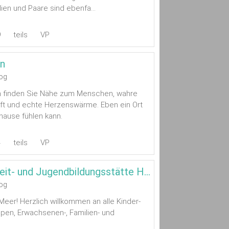
lien und Paare sind ebenfa...
9
teils
VP
n
og
 finden Sie Nähe zum Menschen, wahre
ft und echte Herzenswärme. Eben ein Ort
ause fühlen kann.
4
teils
VP
CVJM-Freizeit- und Jugendbildungsstätte Haus Quellerdünen
og
er! Herzlich willkommen an alle Kinder-
pen, Erwachsenen-, Familien- und