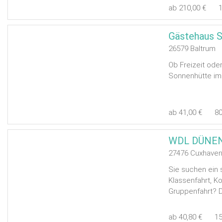
ab 210,00 €
Gästehaus 
26579 Baltrum
Ob Freizeit oder
Sonnenhütte im
ab 41,00 €
8
WDL DÜNE
27476 Cuxhave
Sie suchen ein 
Klassenfahrt, K
Gruppenfahrt? D
ab 40,80 €
1