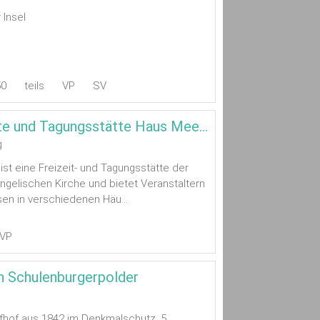
 Insel
50
teils
VP
SV
Freizeitstätte und Tagungsstätte Haus Meedland
g
st eine Freizeit- und Tagungsstätte der
gelischen Kirche und bietet Veranstaltern
en in verschiedenen Häu...
VP
in Schulenburgerpolder
lfhof aus 1842 im Denkmalschutz. 5