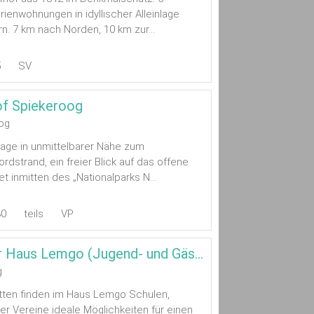
rienwohnungen in idyllischer Alleinlage
n. 7 km nach Norden, 10 km zur...
5
SV
of Spiekeroog
og
Lage in unmittelbarer Nähe zum
dstrand, ein freier Blick auf das offene
t inmitten des „Nationalparks N...
30
teils
VP
Inselquartier Haus Lemgo (Jugend- und Gästehaus)
g
etten finden im Haus Lemgo Schulen,
er Vereine ideale Möglichkeiten für einen