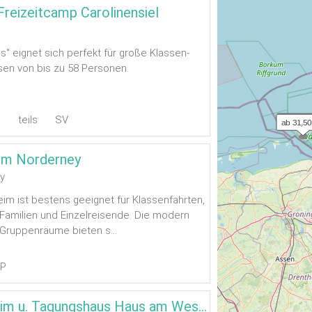
Freizeitcamp Carolinensiel
d
s" eignet sich perfekt für große Klassen-
en von bis zu 58 Personen.
1
teils
SV
  Anfrag
ab 31,50
im Norderney
y
im ist bestens geeignet für Klassenfahrten,
Familien und Einzelreisende. Die modern
Gruppenräume bieten s...
VP
Erholungsheim u. Tagungshaus Haus am Weststrand