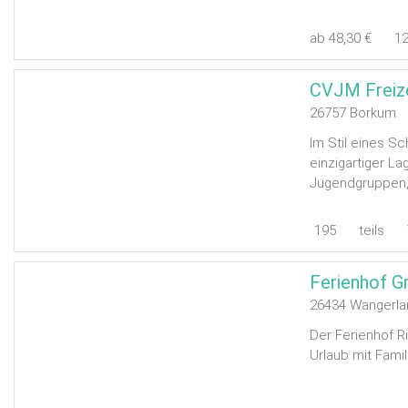
ab 48,30 €
1
CVJM Freiz
26757 Borkum
Im Stil eines Sc
einzigartiger La
Jugendgruppen, F
195
teils
Ferienhof G
26434 Wangerla
Der Ferienhof R
Urlaub mit Fami