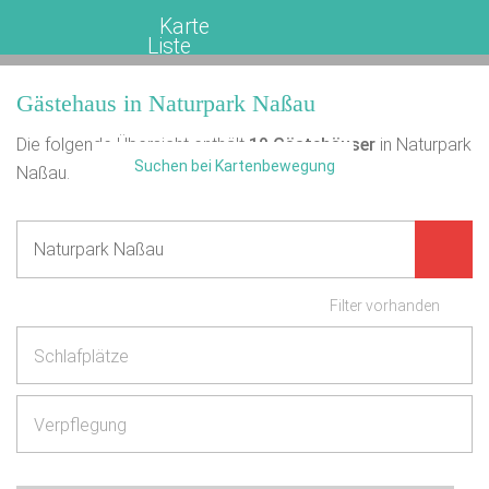
Karte
Liste
Gästehaus in Naturpark Naßau
Die folgende Übersicht enthält
10
Gästehäuser
in Naturpark
Suchen bei Kartenbewegung
Naßau.
Filter vorhanden
Schlafplätze
Verpflegung