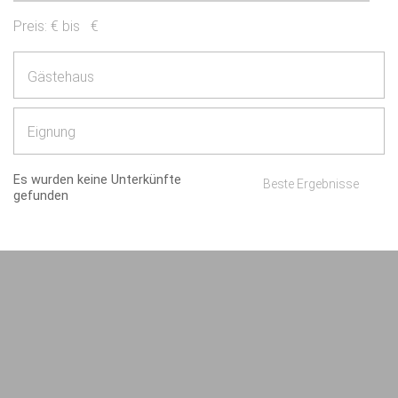
Preis:
€ bis
€
Gästehaus
Eignung
Es wurden keine Unterkünfte
Beste Ergebnisse
gefunden
Impressum
AGB/Datenschutz
Kontakt
8.4.23