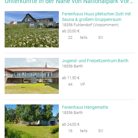
Unterkünfte in der Nähe von Nationalpark Vorpommersche Boddenlandschaft
Ferienhaus Huus plietschen Dutt mit
Sauna & großem Gruppenraum
18356 Fuhlendorf (Vorpommern)
ab 20,00 €
22
teils
SV
Jugend- und Freizeitzentrum Barth
18356 Barth
ab 11,50 €
44
VP
Ferienhaus Hängematte
18356 Barth
ab 24,00 €
16
teils
SV