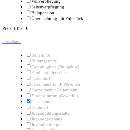
Vollverpflegung
Selbstverpflegung
Halbpension
Übernachtung mit Frühstück
Preis:
€ bis
€
Gästehaus
Bauernhof
Bildungsstätte
Campingplatz (Bungalow)
Familienferienstätte
Feriendorf
Ferienhaus ab 10 Personen
Freizeitheim / Ferienheim
Ferienzentrum (Gewerbl.)
Gästehaus
Heuhotel
Jugendbildungsstätte
Jugendgästehaus
Jugendherberge