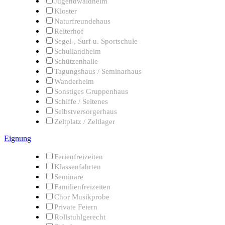
Jugendwaldheim
Kloster
Naturfreundehaus
Reiterhof
Segel-, Surf u. Sportschule
Schullandheim
Schützenhalle
Tagungshaus / Seminarhaus
Wanderheim
Sonstiges Gruppenhaus
Schiffe / Seltenes
Selbstversorgerhaus
Zeltplatz / Zeltlager
Eignung
Ferienfreizeiten
Klassenfahrten
Seminare
Familienfreizeiten
Chor Musikprobe
Private Feiern
Rollstuhlgerecht