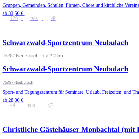
Gruppen, Gemeinden, Schulen, Firmen, Chöre und kirchliche Vereine 
ab 33,50 €
170
teils
VP
Schwarzwald-Sportzentrum Neubulach
75387 Neubulach <-> 3.2 km
Schwarzwald-Sportzentrum Neubulach
75387 Neubulach
Sport- und Tagungszentrum für Seminare, Urlaub, Freizeiten, und Trai
ab 28,00 €
44
teils
VP
Christliche Gästehäuser Monbachtal (mit 