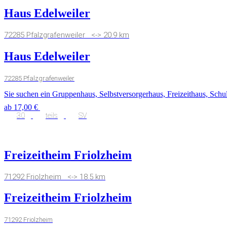
Haus Edelweiler
72285 Pfalzgrafenweiler <-> 20.9 km
Haus Edelweiler
72285 Pfalzgrafenweiler
Sie suchen ein Gruppenhaus, Selbstversorgerhaus, Freizeithaus, Schul
ab 17,00 €
30
teils
SV
Freizeitheim Friolzheim
71292 Friolzheim <-> 18.5 km
Freizeitheim Friolzheim
71292 Friolzheim