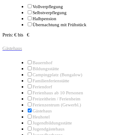
Vollverpflegung
Selbstverpflegung
Halbpension
Übernachtung mit Frühstück
Preis:
€ bis
€
Gästehaus
Bauernhof
Bildungsstätte
Campingplatz (Bungalow)
Familienferienstätte
Feriendorf
Ferienhaus ab 10 Personen
Freizeitheim / Ferienheim
Ferienzentrum (Gewerbl.)
Gästehaus
Heuhotel
Jugendbildungsstätte
Jugendgästehaus
Jugendherberge