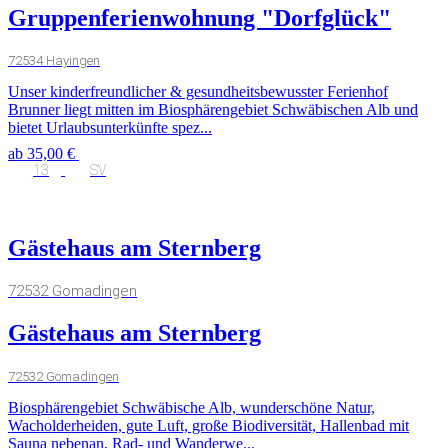
Gruppenferienwohnung "Dorfglück"
72534 Hayingen
Unser kinderfreundlicher & gesundheitsbewusster Ferienhof
Brunner liegt mitten im Biosphärengebiet Schwäbischen Alb und
bietet Urlaubsunterkünfte spez...
ab 35,00 €
13
SV
Gästehaus am Sternberg
72532 Gomadingen
Gästehaus am Sternberg
72532 Gomadingen
Biosphärengebiet Schwäbische Alb, wunderschöne Natur,
Wacholderheiden, gute Luft, große Biodiversität, Hallenbad mit
Sauna nebenan, Rad- und Wanderwe...