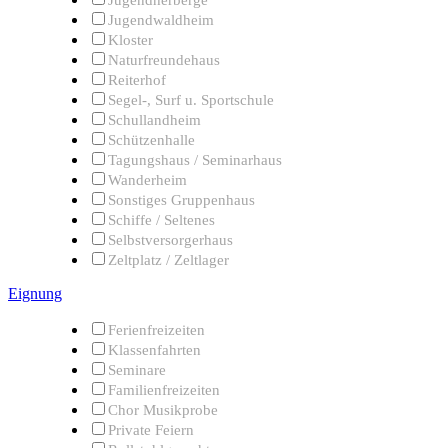
Jugendwaldheim
Kloster
Naturfreundehaus
Reiterhof
Segel-, Surf u. Sportschule
Schullandheim
Schützenhalle
Tagungshaus / Seminarhaus
Wanderheim
Sonstiges Gruppenhaus
Schiffe / Seltenes
Selbstversorgerhaus
Zeltplatz / Zeltlager
Eignung
Ferienfreizeiten
Klassenfahrten
Seminare
Familienfreizeiten
Chor Musikprobe
Private Feiern