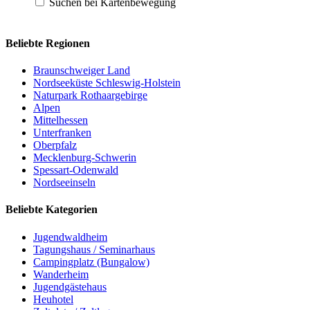
Suchen bei Kartenbewegung
Beliebte Regionen
Braunschweiger Land
Nordseeküste Schleswig-Holstein
Naturpark Rothaargebirge
Alpen
Mittelhessen
Unterfranken
Oberpfalz
Mecklenburg-Schwerin
Spessart-Odenwald
Nordseeinseln
Beliebte Kategorien
Jugendwaldheim
Tagungshaus / Seminarhaus
Campingplatz (Bungalow)
Wanderheim
Jugendgästehaus
Heuhotel