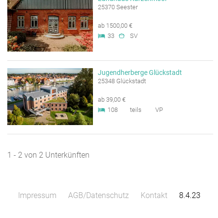
25370 Seester
ab 1500,00 €
33
SV
Jugendherberge Glückstadt
25348 Glückstadt
ab 39,00 €
108
teils
VP
1 - 2 von 2 Unterkünften
Impressum
AGB/Datenschutz
Kontakt
8.4.23