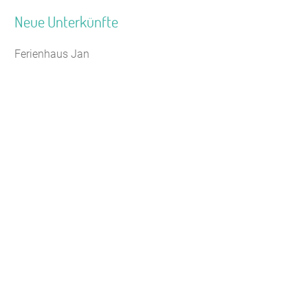
Neue Unterkünfte
Ferienhaus Jan
Jugendhaus Waldmühle
Leaflet
|
Map data ©
OpenStreetMap
Seminarhaus Zebra Kagel
Freizeithaus Peter Peters
Waldhotel Wasserfall (WW)
Gästehaus Maria Rast