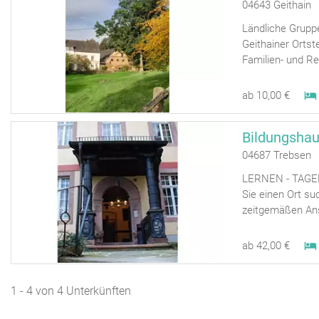
04643 Geithain 
Ländliche Grupp
Geithainer Ortst
Familien- und Re
ab 10,00 €
Bildungshau
04687 Trebsen 
LERNEN - TAGEN 
Sie einen Ort su
zeitgemäßen Ans
ab 42,00 €
1 - 4 von 4 Unterkünften