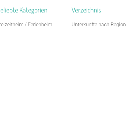
eliebte Kategorien
Verzeichnis
reizeitheim / Ferienheim
Unterkünfte nach Region
euhotel
Unterkünfte nach Bundesland
3 km
chullandheim
Unterkünfte nach Kategorie
aturfreundehaus
Unterkünfte nach Stadt A-Z
ildungsstätte
Unterkünfte nach Name A-Z
ampingplatz (Bungalow)
Unterkünfte im Ausland
ugendbildungsstätte
ugendherberge
anderheim
egel- Surf u. Sportschule
Kontakt
AGB/Datenschutz
Impressum
8.4.23