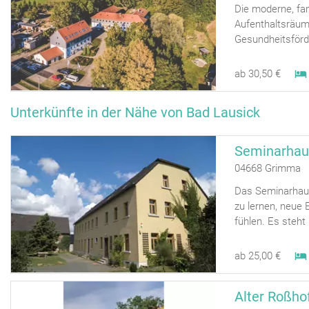
Die moderne, fam
Aufenthaltsräume
Gesundheitsförd
ab 30,50 €
Unterkünfte in der Nähe von Bad Lausick
Seminarhau
04668 Grimma <
Das Seminarhaus
zu lernen, neue
fühlen. Es steht 
ab 25,00 €
Alter Roßho