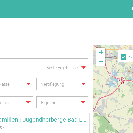
+
S
−
Beste Ergebnisse
lätze
Verpflegung
haus
Eignung
Fit Drauf | Familien | Jugendherberge Bad Lausick
ick