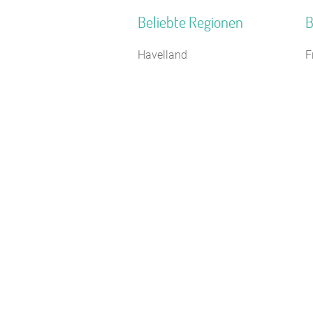
Beliebte Regionen
B
Havelland
F
Hochschwarzwald
H
Kurhessisches Bergland
S
Norddeutschland
N
Ostsee - Festland
B
Nordseeküste Schleswig-
C
Holstein
J
Weser-Ems
J
Naturpark Neckartal-Odenwald
W
Nordseeinseln
S
Südniedersachsen