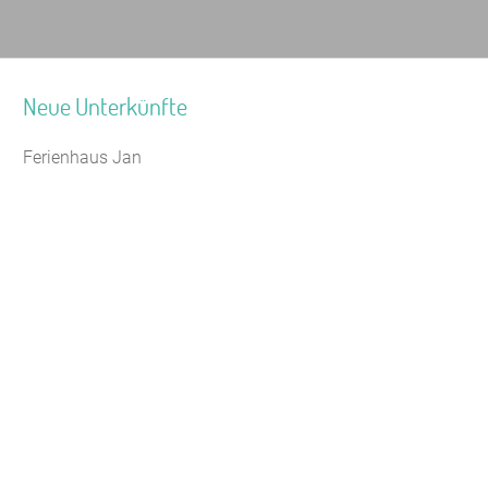
Neue Unterkünfte
Ferienhaus Jan
Seminarhaus Zebra Kagel
Leaflet
|
Map data ©
OpenStreetMap
Jugendhaus Waldmühle
Freizeithaus Peter Peters
Waldhotel Wasserfall (WW)
Gästehaus Maria Rast