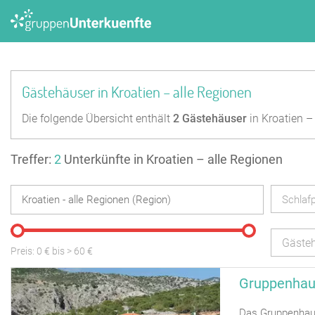
Gästehäuser in Kroatien – alle Regionen
Die folgende Übersicht enthält
2
Gästehäuser
in Kroatien –
Treffer:
2
Unterkünfte in Kroatien – alle Regionen
Schlafp
Gäste
Preis:
0
€ bis
>
60
€
Gruppenhau
Das Gruppenhaus 