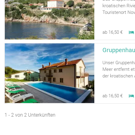
kroatischen Rivi
Touristenort Novi
ab 16,50 €
Gruppenhau
Unser Gruppenha
Meer entfernt et
der kroatischen A
ab 16,50 €
1 - 2 von 2 Unterkünften