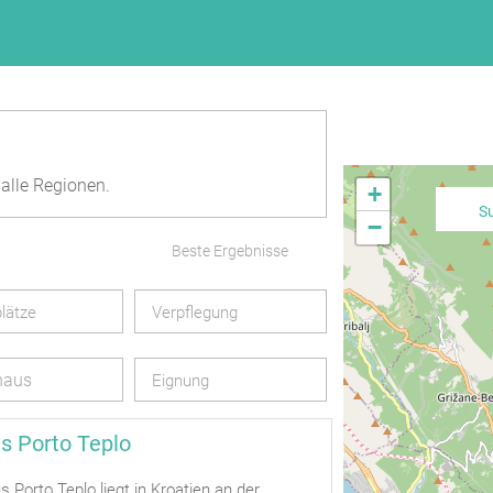
 alle Regionen.
+
S
−
Beste Ergebnisse
lätze
Verpflegung
haus
Eignung
s Porto Teplo
Porto Teplo liegt in Kroatien an der