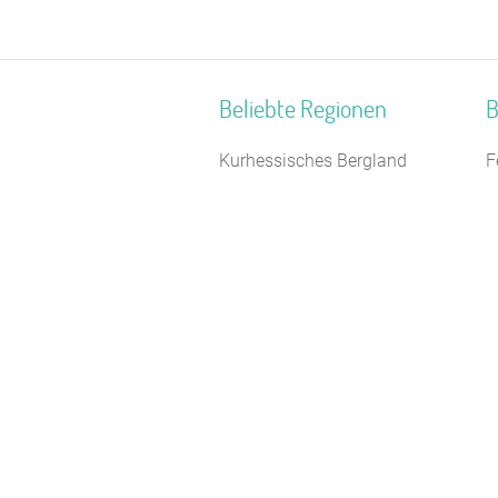
Beliebte Regionen
B
Kurhessisches Bergland
F
Allgäu
G
Braunschweiger Land
S
Unterfranken
J
Deutsche Nordseeküste
J
Biosphärenreservat
F
Oberlausitzer Heide- und
J
Teichlandschaft
S
Donau
S
Nordseeküste Schleswig-
H
Holstein
Ostsee - Festland