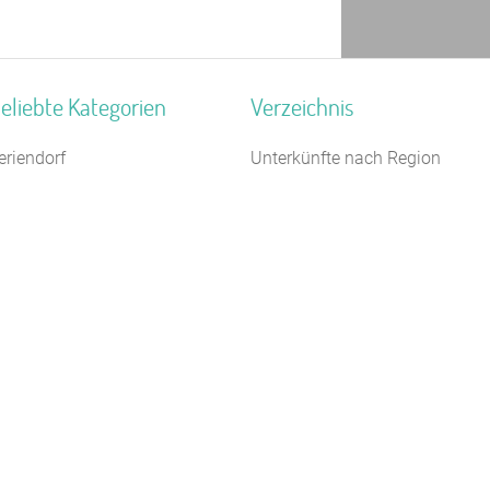
eliebte Kategorien
Verzeichnis
eriendorf
Unterkünfte nach Region
ästehaus
Unterkünfte nach Bundesland
2 km
chullandheim
Unterkünfte nach Kategorie
ugendwaldheim
Unterkünfte nach Stadt A-Z
ugendgästehaus
Unterkünfte nach Name A-Z
erienzentrum (Gewerbl.)
Unterkünfte im Ausland
ugendherberge
egel- Surf u. Sportschule
chiffe / Seltenes
euhotel