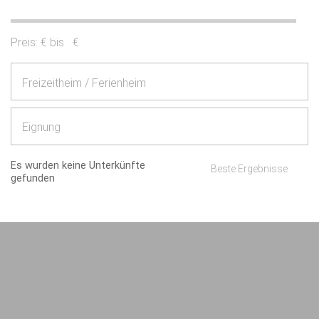
Preis:
€ bis
€
Freizeitheim / Ferienheim
Eignung
Es wurden keine Unterkünfte
Beste Ergebnisse
gefunden
Impressum
AGB/Datenschutz
Kontakt
8.4.23