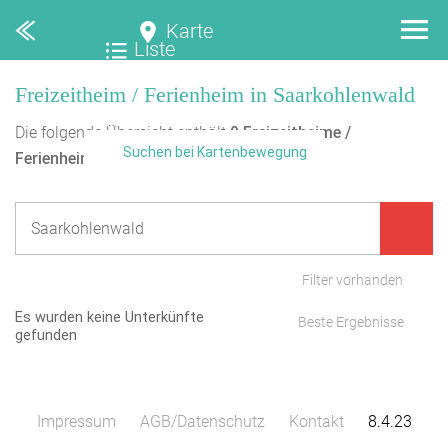
Karte
Liste
Freizeitheim / Ferienheim in Saarkohlenwald
Die folgende Übersicht enthält
0
Freizeitheime /
Suchen bei Kartenbewegung
Ferienheime
in Saarkohlenwald.
Filter vorhanden
Es wurden keine Unterkünfte
Beste Ergebnisse
gefunden
Impressum
AGB/Datenschutz
Kontakt
8.4.23