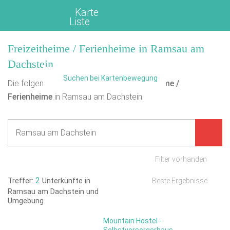
Karte
Liste
Freizeitheime / Ferienheime in Ramsau am
Dachstein
Suchen bei Kartenbewegung
Die folgende Übersicht enthält
2
Freizeitheime /
Ferienheime
in Ramsau am Dachstein.
Filter vorhanden
2
Treffer:
Unterkünfte in
Beste Ergebnisse
Ramsau am Dachstein und
Umgebung
Mountain Hostel -