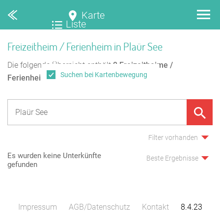
Karte
Liste
Freizeitheim / Ferienheim in Plaür See
Die folgende Übersicht enthält
0
Freizeitheime /
Suchen bei Kartenbewegung
Ferienheime
in Plaür See.
Filter vorhanden
Es wurden keine Unterkünfte
Beste Ergebnisse
gefunden
Impressum
AGB/Datenschutz
Kontakt
8.4.23