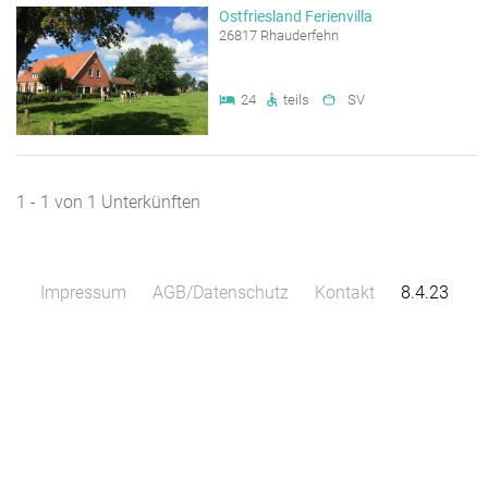
Ostfriesland Ferienvilla
 Anfrage
26817 Rhauderfehn
24
teils
SV
1 - 1 von 1 Unterkünften
Impressum
AGB/Datenschutz
Kontakt
8.4.23
10 m
Leaflet
|
Map data ©
OpenStreetMap