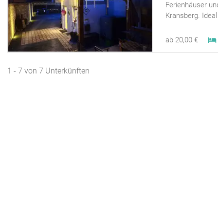
Ferienhäuser un
Kransberg. Ideal 
ab 20,00 €
1 - 7 von 7 Unterkünften