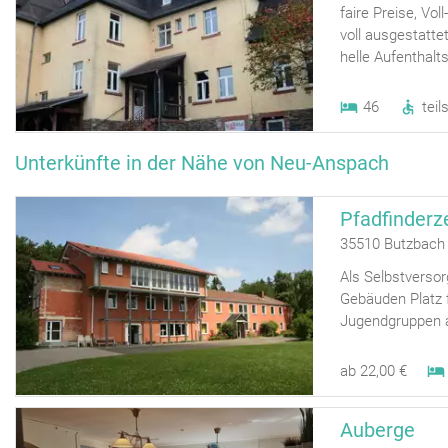
faire Preise, Vol
voll ausgestatt
helle Aufenthalt
46
teil
Unterkünfte in der Nähe von Neu-Anspach
Pfadfinder
35510 Butzbach
Als Selbstversor
Gebäuden Platz 
Jugendgruppen al
ab 22,00 €
Auberge