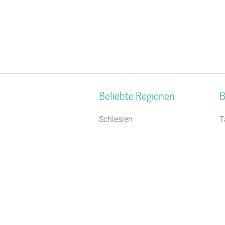
Beliebte Regionen
B
Schlesien
T
Neckartal
B
Oberbayern
S
Allgäuer Alpen
S
Mecklenburgische Seenplatte
F
Naturpark Neckartal-Odenwald
S
Bayerischer Jura
J
Kreis Euskirchen
J
Nationalpark Eifel
Z