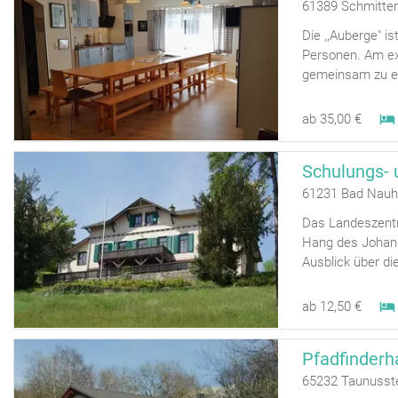
61389 Schmitte
Die ,,Auberge" i
Personen. Am ex
gemeinsam zu es
ab 35,00 €
61231 Bad Nauh
Das Landeszent
Hang des Johann
Ausblick über di
ab 12,50 €
Pfadfinder
65232 Taunusst