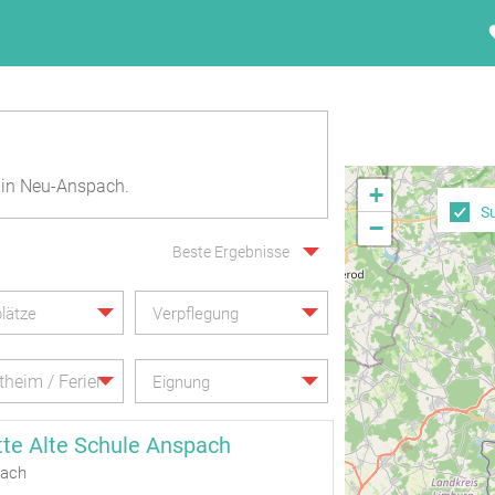
in Neu-Anspach.
+
S
−
Beste Ergebnisse
lätze
Verpflegung
itheim / Ferienheim
Eignung
tte Alte Schule Anspach
pach