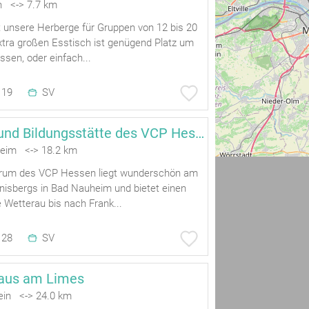
n <-> 7.7 km
st unsere Herberge für Gruppen von 12 bis 20
tra großen Esstisch ist genügend Platz um
sen, oder einfach...
19
SV
Schulungs- und Bildungsstätte des VCP Hessen
eim <-> 18.2 km
rum des VCP Hessen liegt wunderschön am
isbergs in Bad Nauheim und bietet einen
e Wetterau bis nach Frank...
28
SV
haus am Limes
ein <-> 24.0 km