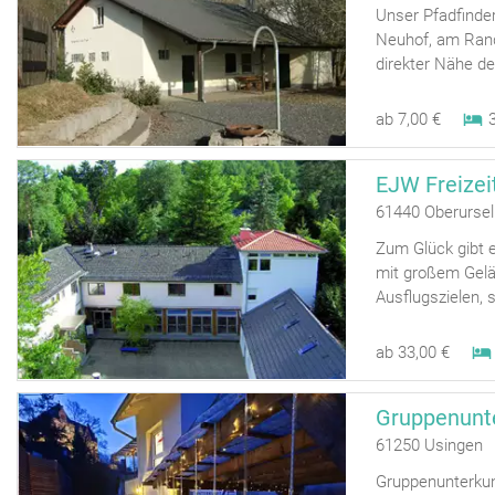
Unser Pfadfinder
Neuhof, am Rand
direkter Nähe de
ab 7,00 €
EJW Freizei
61440 Oberurse
Zum Glück gibt e
mit großem Gelä
Ausflugszielen, 
ab 33,00 €
61250 Usingen 
Gruppenunterkun