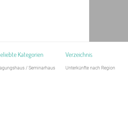
eliebte Kategorien
Verzeichnis
agungshaus / Seminarhaus
Unterkünfte nach Region
auernhof
Unterkünfte nach Bundesland
5 km
chützenhalle
Unterkünfte nach Kategorie
chullandheim
Unterkünfte nach Stadt A-Z
reizeitheim / Ferienheim
Unterkünfte nach Name A-Z
egel- Surf u. Sportschule
Unterkünfte im Ausland
ugendwaldheim
ugendherberge
eltplatz / Zeltlager