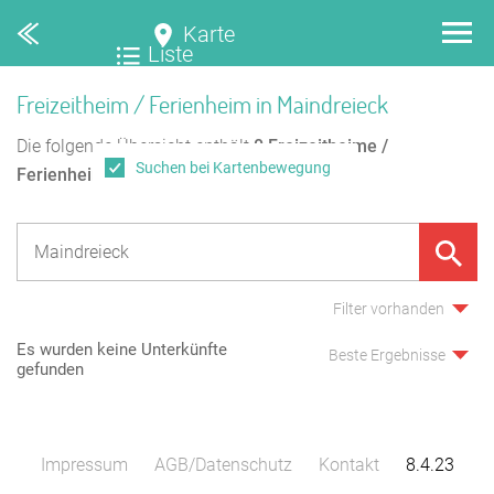
Karte
Liste
Freizeitheim / Ferienheim in Maindreieck
Die folgende Übersicht enthält
0
Freizeitheime /
Suchen bei Kartenbewegung
Ferienheime
in Maindreieck.
Filter vorhanden
Es wurden keine Unterkünfte
Beste Ergebnisse
gefunden
Impressum
AGB/Datenschutz
Kontakt
8.4.23