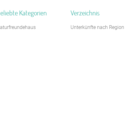
eliebte Kategorien
Verzeichnis
aturfreundehaus
Unterkünfte nach Region
auernhof
Unterkünfte nach Bundesland
300 m
loster
Unterkünfte nach Kategorie
erienzentrum (Gewerbl.)
Unterkünfte nach Stadt A-Z
ugendherberge
Unterkünfte nach Name A-Z
chiffe / Seltenes
Unterkünfte im Ausland
eriendorf
erienhaus 10 Personen
reizeitheim / Ferienheim
ästehaus
Kontakt
AGB/Datenschutz
Impressum
8.4.23