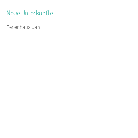
Neue Unterkünfte
Ferienhaus Jan
Seminarhaus Zebra Kagel
Leaflet
|
Map data ©
OpenStreetMap
Jugendhaus Waldmühle
Freizeithaus Peter Peters
Waldhotel Wasserfall (WW)
Gästehaus Maria Rast