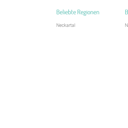
Beliebte Regionen
B
Neckartal
N
Deutsche Nordseeküste
B
Norddeutschland
K
Pommersche Bucht
F
Oberfranken
J
Alpen
S
Oberbayern
F
Ostsee Schleswig-Holstein
F
Nordseeinseln
F
Allgäuer Alpen
G