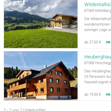
Wildentalhü
87569 Mittelber
Die Wildentalhüt
wunderschönen Fa
sonniger Lage un
ab 27,00 €
Heubergha
87568 Hirscheg
Das Heuberghaus
25 Personen! Auf
Hausteil eignet si
ab 19,00 €
1 - 2 von 2 Unterkünften