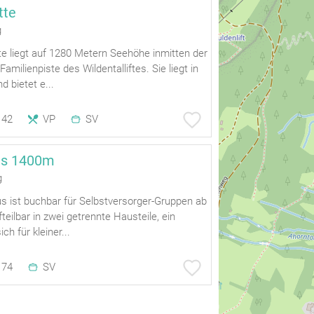
tte
g
te liegt auf 1280 Metern Seehöhe inmitten der
milienpiste des Wildentalliftes. Sie liegt in
d bietet e...
42
VP
SV
us 1400m
g
 ist buchbar für Selbstversorger-Gruppen ab
teilbar in zwei getrennte Hausteile, ein
ch für kleiner...
74
SV