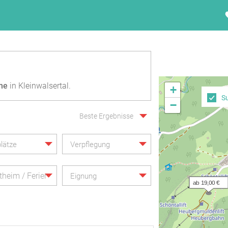
me
in Kleinwalsertal.
+
S
−
Beste Ergebnisse
lätze
Verpflegung
itheim / Ferienheim
Eignung
ab 19,00 €