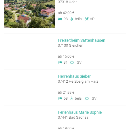
37318 Uder
ab 42,00 €
98
teils
VP
Freizeitheim Sattenhausen
37130 Gleichen
ab 15,00 €
31
SV
Herrenhaus Sieber
37412 Herzberg am Harz
ab 21,88 €
58
teils
SV
Ferienhaus Marie Sophie
37441 Bad Sachsa
ab 19,00 €