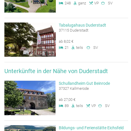
248
ganz
VP
SV
Tabalugahaus Duderstadt
37115 Duderstadt
ab 8,02 €
21
teils
SV
Unterkünfte in der Nähe von Duderstadt
Schullandheim Gut Beinrode
37327 Kallmerode
ab 27,00 €
89
teils
VP
SV
Bildungs- und Ferienstätte Eichsfeld