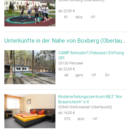
ab 22,50 €
81
teils
VP
Unterkünfte in der Nähe von Boxberg (Oberlausitz)
CAMP Bohsdorf | Felixsee | Stiftung
SPI
03130 Felixsee
ab 22,00 €
48
ganz
VP
SV
Kindererholungszentrum KiEZ "Am
Braunsteich" e.V.
02943 Weißwasser (Oberlausitz)
ab 16,00 €
570
teils
VP