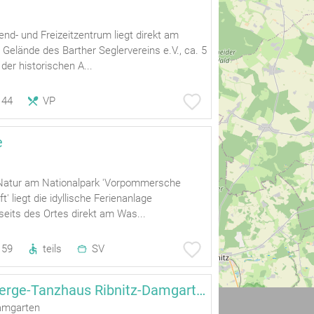
nd- und Freizeitzentrum liegt direkt am
elände des Barther Seglervereins e.V., ca. 5
er historischen A...
44
VP
e
n Natur am Nationalpark 'Vorpommersche
' liegt die idyllische Ferienanlage
eits des Ortes direkt am Was...
59
teils
SV
Jugendherberge-Tanzhaus Ribnitz-Damgarten
amgarten