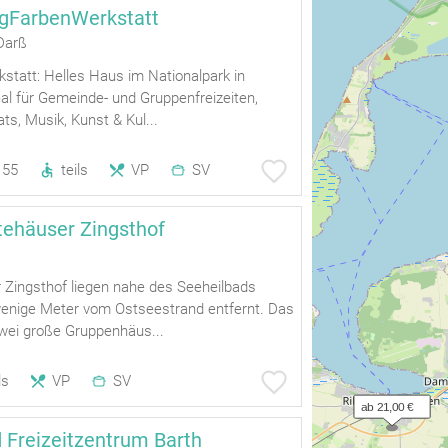
ngFarbenWerkstatt
Darß
statt: Helles Haus im Nationalpark in
al für Gemeinde- und Gruppenfreizeiten,
ts, Musik, Kunst & Kul...
55
teils
VP
SV
ehäuser Zingsthof
 Zingsthof liegen nahe des Seeheilbads
wenige Meter vom Ostseestrand entfernt. Das
zwei große Gruppenhäus...
ls
VP
SV
ab 21,00 €
 Freizeitzentrum Barth