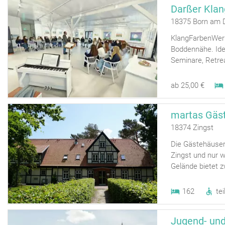
Darßer Kla
18375 Born am 
KlangFarbenWerk
Boddennähe. Ide
Seminare, Retrea
ab 25,00 €
martas Gäst
18374 Zingst
Die Gästehäuser
Zingst und nur 
Gelände bietet 
162
tei
Jugend- und