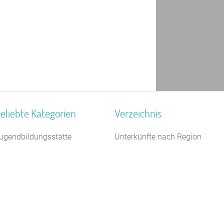
eliebte Kategorien
Verzeichnis
ugendbildungsstätte
Unterkünfte nach Region
chützenhalle
Unterkünfte nach Bundesland
3 km
amilienferienstätte
Unterkünfte nach Kategorie
chiffe / Seltenes
Unterkünfte nach Stadt A-Z
elbstversorgerhaus
Unterkünfte nach Name A-Z
ampingplatz (Bungalow)
Unterkünfte im Ausland
ugendgästehaus