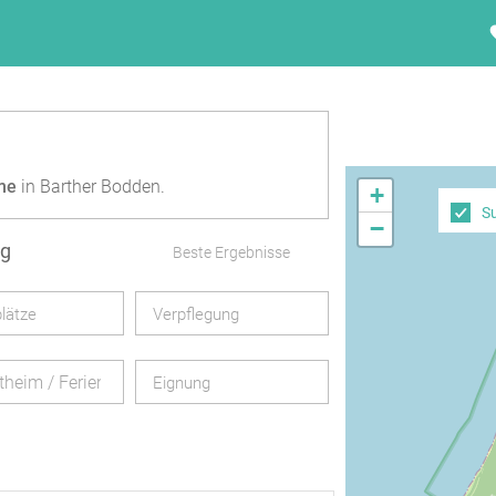
me
in Barther Bodden.
+
S
−
ng
Beste Ergebnisse
lätze
Verpflegung
itheim / Ferienheim
Eignung