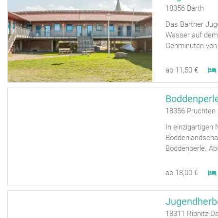
18356 Barth
Das Barther Juge
Wasser auf dem G
Gehminuten von d
ab 11,50 €
Boddenperl
18356 Pruchten
In einzigartige
Boddenlandschaft
Boddenperle. Abs
ab 18,00 €
18311 Ribnitz-D