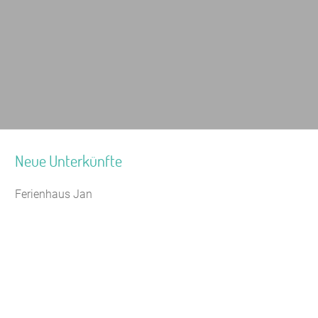
Neue Unterkünfte
Ferienhaus Jan
Jugendhaus Waldmühle
Leaflet
|
Map data ©
OpenStreetMap
Seminarhaus Zebra Kagel
Freizeithaus Peter Peters
Waldhotel Wasserfall (WW)
Gästehaus Maria Rast