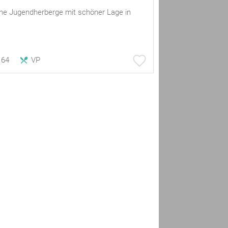
che Jugendherberge mit schöner Lage in
64
VP