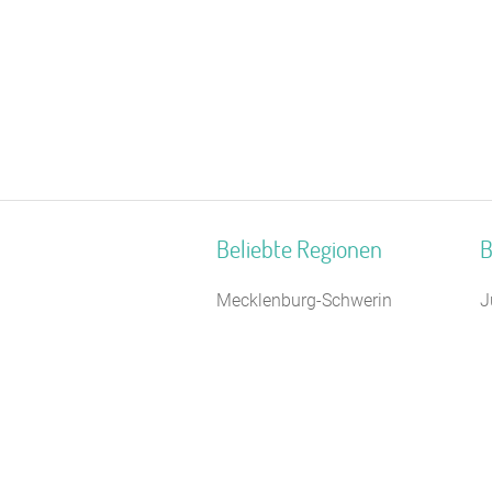
Beliebte Regionen
B
Mecklenburg-Schwerin
J
Binnenland Schleswig-Holstein
S
Oberbayern
F
Alpen
S
Mecklenburgische Seenplatte
S
Nordsee Niedersachsen
C
Schlesien
J